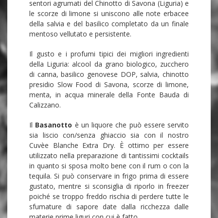
sentori agrumati del Chinotto di Savona (Liguria) e
le scorze di limone si uniscono alle note erbacee
della salvia e del basilico completato da un finale
mentoso vellutato e persistente.
Il gusto e i profumi tipici dei migliori ingredienti
della Liguria: alcool da grano biologico, zucchero
di canna, basilico genovese DOP, salvia, chinotto
presidio Slow Food di Savona, scorze di limone,
menta, in acqua minerale della Fonte Bauda di
Calizzano.
Il
Basanotto
è un liquore che può essere servito
sia liscio con/senza ghiaccio sia con il nostro
Cuvèe Blanche Extra Dry. È ottimo per essere
utilizzato nella preparazione di tantissimi cocktails
in quanto si sposa molto bene con il rum o con la
tequila. Si può conservare in frigo prima di essere
gustato, mentre si sconsiglia di riporlo in freezer
poiché se troppo freddo rischia di perdere tutte le
sfumature di sapore date dalla ricchezza dalle
materie prime liguri con cui è fatto.