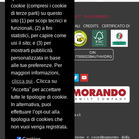
cookie (compresi i cookie
di terze parti) su questo
PRIVACY E COOKIE POLICY
DOCUMENTI
sito (1) per scopi tecnici e
PRIVACY
NEWSLETTER
NOTE LEGALI
CREDITS
CERTIFICATO DI
funzionali, (2) a fini
statistici, per capire come
CONFORMITÀ :
usi il sito; e (3) per
mostrarti pubblicità
personalizzata in base
alle tue preferenze. Per
maggiori informazioni,
clicca qui
. Clicca su
"Accetta" per accettare
tutte le tipologie di cookie.
In alternativa, puoi
effettuare l’opt-out alla
© 2016 Società Agricola Montalbera s.r.l.
tipologia di cookies che
P.iva 00633260054
Via Montalbera, 1
non vuoi venga registrata.
14030 Castagnole Monferrato (At)
Società soggetta all’attività di direzione e coordinamento della