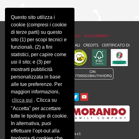
Questo sito utilizza i
cookie (compresi i cookie
di terze parti) su questo
PRIVACY E COOKIE POLICY
DOCUMENTI
sito (1) per scopi tecnici e
PRIVACY
NEWSLETTER
NOTE LEGALI
CREDITS
CERTIFICATO DI
funzionali, (2) a fini
statistici, per capire come
CONFORMITÀ :
usi il sito; e (3) per
mostrarti pubblicità
personalizzata in base
alle tue preferenze. Per
maggiori informazioni,
clicca qui
. Clicca su
"Accetta" per accettare
tutte le tipologie di cookie.
In alternativa, puoi
effettuare l’opt-out alla
© 2016 Società Agricola Montalbera s.r.l.
tipologia di cookies che