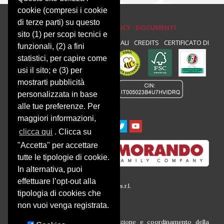
cookie (compresi i cookie
di terze parti) su questo
PRIVACY E COOKIE POLICY
DOCUMENTI
sito (1) per scopi tecnici e
PRIVACY
NEWSLETTER
NOTE LEGALI
CREDITS
CERTIFICATO DI
funzionali, (2) a fini
statistici, per capire come
CONFORMITÀ :
usi il sito; e (3) per
mostrarti pubblicità
personalizzata in base
alle tue preferenze. Per
maggiori informazioni,
clicca qui
. Clicca su
"Accetta" per accettare
tutte le tipologie di cookie.
In alternativa, puoi
effettuare l’opt-out alla
© 2016 Società Agricola Montalbera s.r.l.
tipologia di cookies che
P.iva 00633260054
Via Montalbera, 1
non vuoi venga registrata.
14030 Castagnole Monferrato (At)
Società soggetta all’attività di direzione e coordinamento della