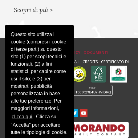
Scopri di più
>
Questo sito utilizza i
cookie (compresi i cookie
di terze parti) su questo
PRIVACY E COOKIE POLICY
DOCUMENTI
sito (1) per scopi tecnici e
PRIVACY
NEWSLETTER
NOTE LEGALI
CREDITS
CERTIFICATO DI
funzionali, (2) a fini
statistici, per capire come
CONFORMITÀ :
usi il sito; e (3) per
mostrarti pubblicità
personalizzata in base
alle tue preferenze. Per
maggiori informazioni,
clicca qui
. Clicca su
"Accetta" per accettare
tutte le tipologie di cookie.