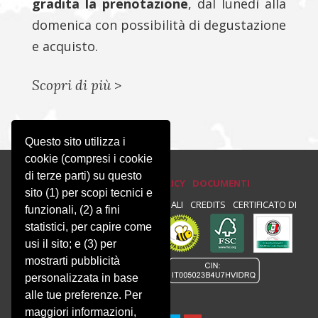
gradita la prenotazione
, dal lunedì alla
domenica con possibilità di degustazione
e acquisto.
Scopri di più
>
Questo sito utilizza i
cookie (compresi i cookie
di terze parti) su questo
PRIVACY E COOKIE POLICY
DOCUMENTI
sito (1) per scopi tecnici e
PRIVACY
NEWSLETTER
NOTE LEGALI
CREDITS
CERTIFICATO DI
funzionali, (2) a fini
statistici, per capire come
CONFORMITÀ :
usi il sito; e (3) per
mostrarti pubblicità
personalizzata in base
alle tue preferenze. Per
maggiori informazioni,