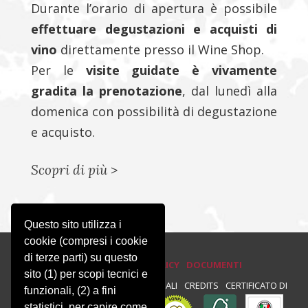
Durante l’orario di apertura è possibile
effettuare degustazioni e acquisti di
vino
direttamente presso il Wine Shop.
Per le
visite guidate è vivamente
gradita la prenotazione
, dal lunedì alla
domenica con possibilità di degustazione
e acquisto.
Scopri di più
>
Questo sito utilizza i
cookie (compresi i cookie
di terze parti) su questo
PRIVACY E COOKIE POLICY
DOCUMENTI
sito (1) per scopi tecnici e
PRIVACY
NEWSLETTER
NOTE LEGALI
CREDITS
CERTIFICATO DI
funzionali, (2) a fini
statistici, per capire come