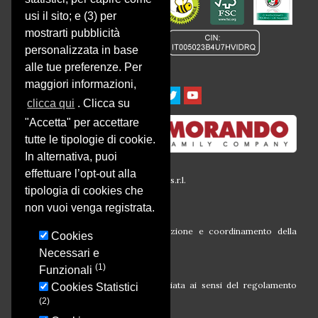
CONFORMITÀ :
usi il sito; e (3) per
mostrarti pubblicità
personalizzata in base
alle tue preferenze. Per
maggiori informazioni,
clicca qui
. Clicca su
"Accetta" per accettare
tutte le tipologie di cookie.
In alternativa, puoi
effettuare l’opt-out alla
© 2016 Società Agricola Montalbera s.r.l.
tipologia di cookies che
P.iva 00633260054
Via Montalbera, 1
non vuoi venga registrata.
14030 Castagnole Monferrato (At)
Società soggetta all’attività di direzione e coordinamento della
Cookies
Morando Holding S.r.l.
Necessari e
(1)
Funzionali
Campagna finanziata ai sensi del regolamento
Cookies Statistici
CE N. 1308/13
(2)