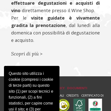
effettuare degustazioni e acquisti di
vino
direttamente presso il Wine Shop.
Per le
visite guidate è vivamente
gradita la prenotazione
, dal lunedì alla
domenica con possibilità di degustazione
e acquisto.
Scopri di più
>
Questo sito utilizza i
cookie (compresi i cookie
di terze parti) su questo
PRIVACY E COOKIE POLICY
DOCUMENTI
sito (1) per scopi tecnici e
PRIVACY
NEWSLETTER
NOTE LEGALI
CREDITS
CERTIFICATO DI
funzionali, (2) a fini
statistici, per capire come
CONFORMITÀ :
usi il sito; e (3) per