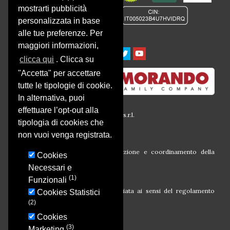
mostrarti pubblicità
personalizzata in base
alle tue preferenze. Per
maggiori informazioni,
clicca qui
. Clicca su
"Accetta" per accettare
tutte le tipologie di cookie.
In alternativa, puoi
effettuare l’opt-out alla
© 2016 Società Agricola Montalbera s.r.l.
tipologia di cookies che
P.iva 00633260054
Via Montalbera, 1
non vuoi venga registrata.
14030 Castagnole Monferrato (At)
Società soggetta all’attività di direzione e coordinamento della
Cookies
Morando Holding S.r.l.
Necessari e
(1)
Funzionali
Campagna finanziata ai sensi del regolamento
Cookies Statistici
CE N. 1308/13
(2)
Cookies
(3)
Marketing