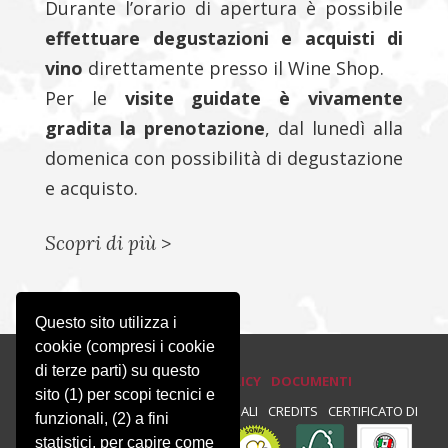
Durante l’orario di apertura è possibile
effettuare degustazioni e acquisti di
vino
direttamente presso il Wine Shop.
Per le
visite guidate è vivamente
gradita la prenotazione
, dal lunedì alla
domenica con possibilità di degustazione
e acquisto.
Scopri di più
>
Questo sito utilizza i
cookie (compresi i cookie
di terze parti) su questo
PRIVACY E COOKIE POLICY
DOCUMENTI
sito (1) per scopi tecnici e
PRIVACY
NEWSLETTER
NOTE LEGALI
CREDITS
CERTIFICATO DI
funzionali, (2) a fini
statistici, per capire come