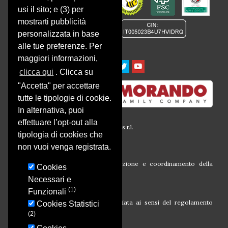
CONFORMITÀ :
usi il sito; e (3) per
mostrarti pubblicità
personalizzata in base
alle tue preferenze. Per
maggiori informazioni,
clicca qui
. Clicca su
"Accetta" per accettare
tutte le tipologie di cookie.
In alternativa, puoi
effettuare l’opt-out alla
© 2016 Società Agricola Montalbera s.r.l.
tipologia di cookies che
P.iva 00633260054
Via Montalbera, 1
non vuoi venga registrata.
14030 Castagnole Monferrato (At)
Società soggetta all’attività di direzione e coordinamento della
Cookies
Morando Holding S.r.l.
Necessari e
(1)
Funzionali
Campagna finanziata ai sensi del regolamento
Cookies Statistici
CE N. 1308/13
(2)