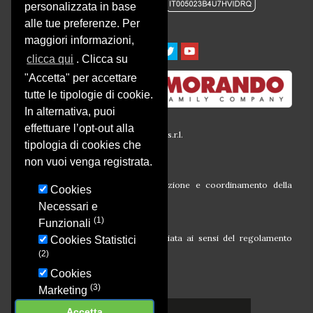
personalizzata in base
alle tue preferenze. Per
maggiori informazioni,
clicca qui
. Clicca su
"Accetta" per accettare
tutte le tipologie di cookie.
In alternativa, puoi
effettuare l’opt-out alla
© 2016 Società Agricola Montalbera s.r.l.
tipologia di cookies che
P.iva 00633260054
Via Montalbera, 1
non vuoi venga registrata.
14030 Castagnole Monferrato (At)
Società soggetta all’attività di direzione e coordinamento della
Cookies
Morando Holding S.r.l.
Necessari e
(1)
Funzionali
Campagna finanziata ai sensi del regolamento
Cookies Statistici
CE N. 1308/13
(2)
Cookies
(3)
Marketing