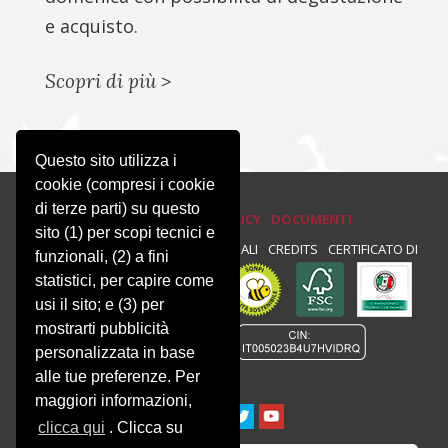
e acquisto.
Scopri di più
>
Questo sito utilizza i
cookie (compresi i cookie
di terze parti) su questo
PRIVACY E COOKIE POLICY
DOCUMENTI
sito (1) per scopi tecnici e
PRIVACY
NEWSLETTER
NOTE LEGALI
CREDITS
CERTIFICATO DI
funzionali, (2) a fini
statistici, per capire come
CONFORMITÀ :
usi il sito; e (3) per
mostrarti pubblicità
personalizzata in base
alle tue preferenze. Per
maggiori informazioni,
clicca qui
. Clicca su