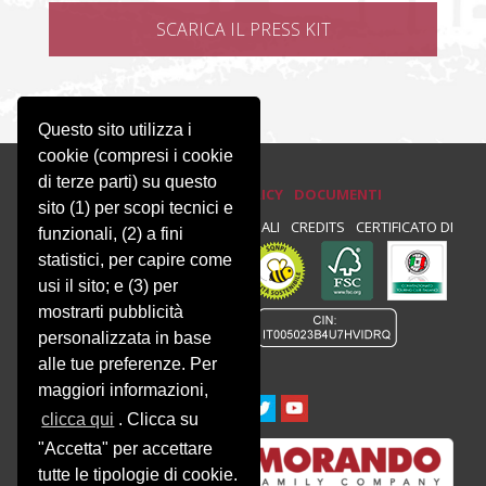
Questo sito utilizza i
cookie (compresi i cookie
di terze parti) su questo
PRIVACY E COOKIE POLICY
DOCUMENTI
sito (1) per scopi tecnici e
PRIVACY
NEWSLETTER
NOTE LEGALI
CREDITS
CERTIFICATO DI
funzionali, (2) a fini
statistici, per capire come
CONFORMITÀ :
usi il sito; e (3) per
mostrarti pubblicità
personalizzata in base
alle tue preferenze. Per
maggiori informazioni,
clicca qui
. Clicca su
"Accetta" per accettare
tutte le tipologie di cookie.