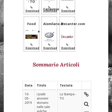
- TO
-
Canavese
Download
Download
Download
Food
Aismilano.it
Decanter.com
Machine
Download
Download
Download
Sommario Articoli
Data
Titolo
Testata
10-
I piatti
La Stampa -
03-
anonimi
TO
2019
stonano
nelle sale
auliche