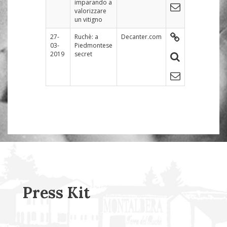
imparando a
valorizzare
un vitigno
27-
Ruchè: a
Decanter.com
03-
Piedmontese
2019
secret
Press Kit