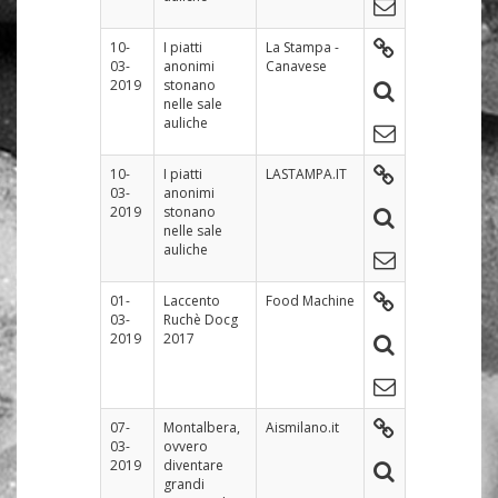
10-
I piatti
La Stampa -
03-
anonimi
Canavese
2019
stonano
nelle sale
auliche
10-
I piatti
LASTAMPA.IT
03-
anonimi
2019
stonano
nelle sale
auliche
01-
Laccento
Food Machine
03-
Ruchè Docg
2019
2017
07-
Montalbera,
Aismilano.it
03-
ovvero
2019
diventare
grandi