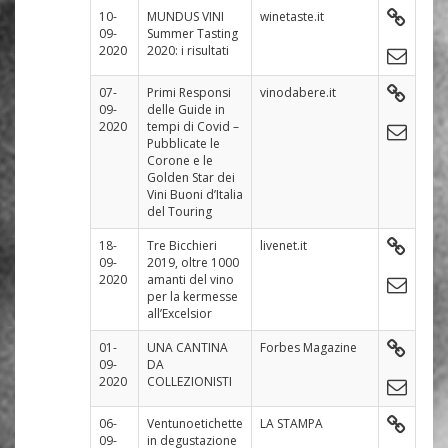
10-
MUNDUS VINI
winetaste.it
09-
Summer Tasting
2020
2020: i risultati
07-
Primi Responsi
vinodabere.it
09-
delle Guide in
2020
tempi di Covid –
Pubblicate le
Corone e le
Golden Star dei
Vini Buoni d’Italia
del Touring
18-
Tre Bicchieri
livenet.it
09-
2019, oltre 1000
2020
amanti del vino
per la kermesse
all’Excelsior
01-
UNA CANTINA
Forbes Magazine
09-
DA
2020
COLLEZIONISTI
06-
Ventunoetichette
LA STAMPA
09-
in degustazione