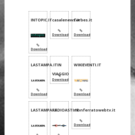
INTOPIC.IT
casalenews.it
forbes.it
Download
Download
Download
LASTAMPA.IT
IN
WIKIEVENTI.IT
VIAGGIO
Download
Download
Download
LASTAMPA.IT
RADIOASTI.IT
monferratowebtv.it
Download