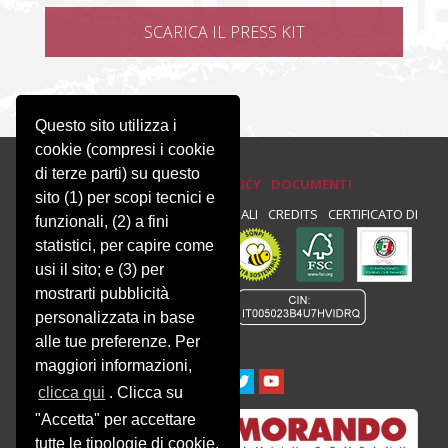
Questo sito utilizza i
cookie (compresi i cookie
di terze parti) su questo
PRIVACY E COOKIE POLICY
DOCUMENTI
sito (1) per scopi tecnici e
PRIVACY
NEWSLETTER
NOTE LEGALI
CREDITS
CERTIFICATO DI
funzionali, (2) a fini
statistici, per capire come
CONFORMITÀ :
usi il sito; e (3) per
mostrarti pubblicità
personalizzata in base
alle tue preferenze. Per
maggiori informazioni,
clicca qui
. Clicca su
"Accetta" per accettare
tutte le tipologie di cookie.