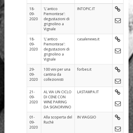
18-
'L'antico
INTOPIC.IT
09-
Piemontese':
2020
degustazioni di
grignolino a
Vignale
18-
'L'antico
casalenews.it
09-
Piemontese':
2020
degustazioni di
grignolino a
Vignale
29-
100 vini per una
forbes.it
09-
cantina da
2020
collezionisti
21-
AL VIA UN CICLO
LASTAMPA.IT
09-
DI CENE CON
2020
WINE PAIRING
DA SIGNORVINO
01-
Alla scoperta del
IN VIAGGIO
09-
Ruchè
2020