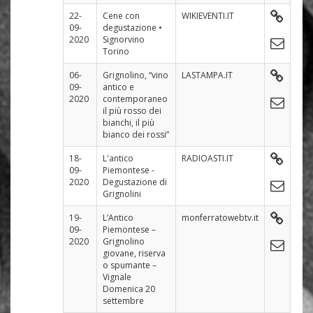
22-
Cene con
WIKIEVENTI.IT
09-
degustazione •
2020
Signorvino
Torino
06-
Grignolino, “vino
LASTAMPA.IT
09-
antico e
2020
contemporaneo
il più rosso dei
bianchi, il più
bianco dei rossi”
18-
L'antico
RADIOASTI.IT
09-
Piemontese -
2020
Degustazione di
Grignolini
19-
L’Antico
monferratowebtv.it
09-
Piemontese –
2020
Grignolino
giovane, riserva
o spumante –
Vignale
Domenica 20
settembre